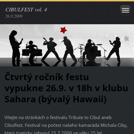
CIBULFEST vol. 4
26.9.2009
Čtvrtý ročník festu
vypukne 26.9. v 18h v klubu
Sahara (bývalý Hawaii)
Vítejte na stránkách o festivalu Tribute to Cibul aneb
Cibulfest. Festival na počest našeho kamaráda Michala Cíby,
který tragicky zahynul 25.7.2006 ve věku 25 let.